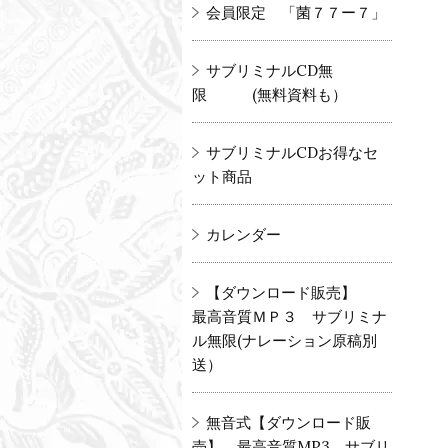
会員限定 「菌７７ー７」
サブリミナルCD無
限 (無料資料も）
サブリミナルCDお得なセ
ット商品
カレンダー
【ダウンロード販売】
最高音質ＭＰ３ サブリミナ
ル無限(ナレーション原稿別
送）
無音式【ダウンロード販
売】 最高音質MP3 サブリ