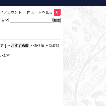
マイアカウント
カートを見る
0
更 ]
-
おすすめ順
-
価格順
-
新着順
しています