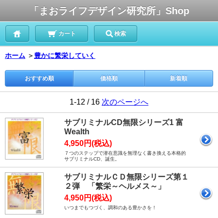
「まおライフデザイン研究所」Shop
カート
検索
ホーム
＞
豊かに繁栄していく
おすすめ順
価格順
新着順
1-12 / 16
次のページへ
サブリミナルCD無限シリーズ1 富
Wealth
4,950円(税込)
７つのステップで潜在意識を無理なく書き換える本格的
サブリミナルCD、誕生。
サブリミナルＣＤ無限シリーズ第１
２弾 「繁栄～ヘルメス～」
4,950円(税込)
いつまでもつづく、調和のある豊かさを！