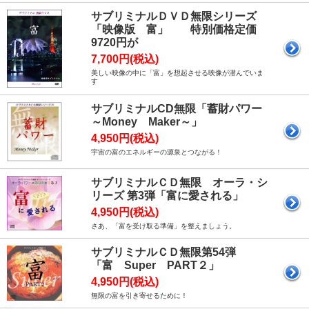
サブリミナルＤＶＤ無限シリーズ
「映像版 富」 特別価格定価
9720円が
7,700円(税込)
美しい映像の中に「富」を想起させる映像が潜んでいま
す
サブリミナルCD無限「蓄財パワー
～Money Maker～」
4,950円(税込)
宇宙の富のエネルギーの源泉とつながる！
サブリミナルＣＤ無限 オーラ・シ
リーズ 第3弾「富に愛される」
4,950円(税込)
さあ、「富を受け取る準備」を整えましょう。
サブリミナルＣＤ無限第54弾
「富 Super PART２」
4,950円(税込)
無限の富を引き寄せるために！