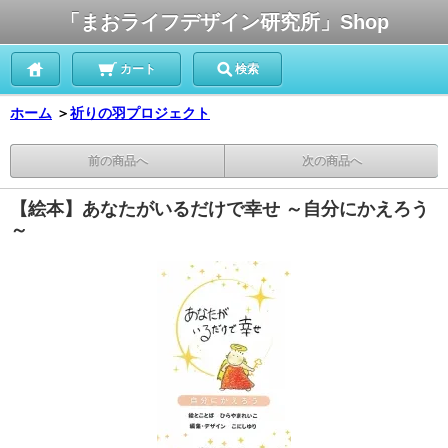
「まおライフデザイン研究所」Shop
カート
検索
ホーム
＞
祈りの羽プロジェクト
前の商品へ
次の商品へ
【絵本】あなたがいるだけで幸せ ～自分にかえろう
～