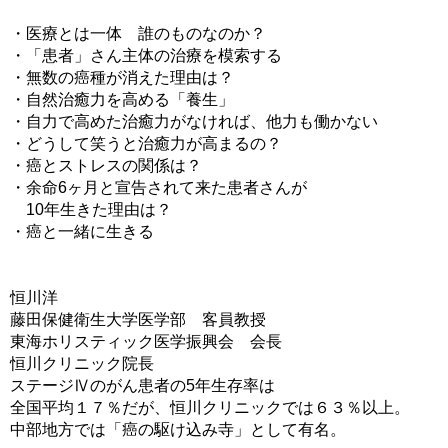
・医療とは一体 誰のものなのか？
・「患者」さん主体の治療を模索する
・無数の癌種が消えた理由は？
・自然治癒力を高める「養生」
・自力で高めた治癒力がなければ、他力も働かない
・どうして笑うと治癒力が高まるの？
・癌とストレスの関係は？
・余命6ヶ月と宣告されて来た患者さんが
10年生きた理由は？
・癌と一緒に生きる
恒川洋
藤田保健衛生大学医学部 客員教授
東海ホリスティック医学振興会 会長
恒川クリニック院長
ステージⅣのがん患者の5年生存率は
全国平均１７％だが、恒川クリニックでは６３％以上。
中部地方では「癌の駆け込み寺」として有名。