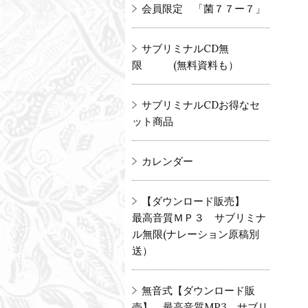
会員限定 「菌７７ー７」
サブリミナルCD無
限 (無料資料も）
サブリミナルCDお得なセ
ット商品
カレンダー
【ダウンロード販売】
最高音質ＭＰ３ サブリミナ
ル無限(ナレーション原稿別
送）
無音式【ダウンロード販
売】 最高音質MP3 サブリ